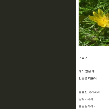
더불어
깨어 있을 때
만큼은 더불어
몽롱한 짓거리에
땅꽂이까지
흔들릴지라도