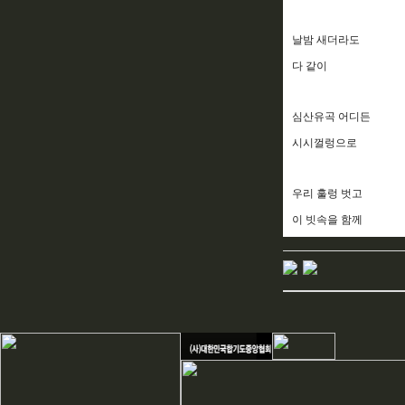
날밤 새더라도
다 같이
심산유곡 어디든
시시껄렁으로
우리 훌렁 벗고
이 빗속을 함께