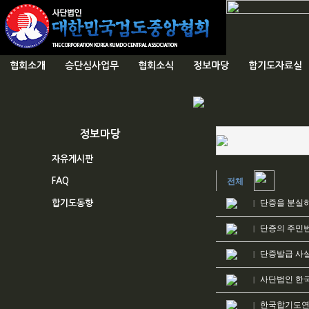
협회소개
승단심사업무
협회소식
정보마당
합기도자료실
정보마당
자유게시판
FAQ
전체
단증을 분실하
합기도동향
|
단증의 주민
|
단증발급 사
|
사단법인 한
|
한국합기도연
|