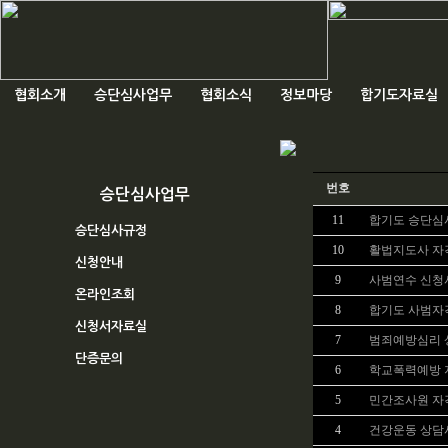
협회소개
승단심사업무
협회소식
정보마당
합기도자료실
번호
승단심사업무
11
합기도 승단심
승단심사규정
10
활법지도사 자
신청안내
9
사범연수 신청
온라인조회
8
합기도 사범자
신청서자료실
7
범죄예방심리 
단증문의
6
학교폭력예방 
5
민간조사원 자
4
건강운동 상담